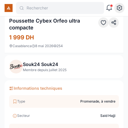
Rechercher
1 / 8
Poussette Cybex Orfeo ultra
compacte
1 999
DH
Casablanca
8 mai 2026
254
Souk24 Souk24
Membre depuis juillet 2025
Informations techniques
Type
Promenade, à vendre
Secteur
Said Hajji