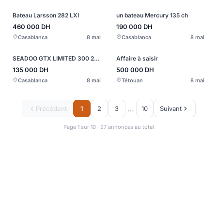
Bateau Larsson 282 LXI
un bateau Mercury 135 ch
460 000
DH
190 000
DH
Casablanca
8 mai
Casablanca
8 mai
SEADOO GTX LIMITED 300 2021
Affaire à saisir
135 000
DH
500 000
DH
Casablanca
8 mai
Tétouan
8 mai
…
Précédent
1
2
3
10
Suivant
Page 1 sur 10 · 97 annonces au total