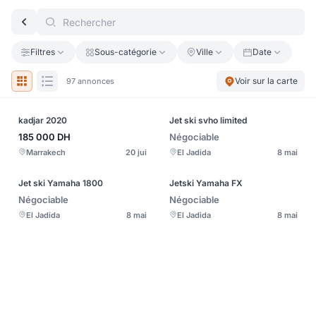
Filtres
Sous-catégorie
Ville
Date
Voir sur la carte
97 annonces
kadjar 2020
Jet ski svho limited
185 000
DH
Négociable
Marrakech
20 jui
El Jadida
8 mai
Jet ski Yamaha 1800
Jetski Yamaha FX
Négociable
Négociable
El Jadida
8 mai
El Jadida
8 mai