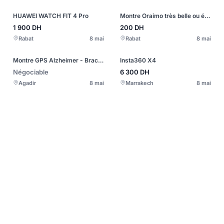
HUAWEI WATCH FIT 4 Pro
Montre Oraimo très belle ou étanche oraimo5watch lit
1 900
DH
200
DH
Rabat
8 mai
Rabat
8 mai
Montre GPS Alzheimer - Bracelet GPS
Insta360 X4
Négociable
6 300
DH
Agadir
8 mai
Marrakech
8 mai