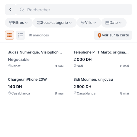
Filtres
Sous-catégorie
Ville
Date
Voir sur la carte
10 annonces
Judas Numérique, Visiophone Connecté Interphone
Téléphone PTT Maroc original Socotel S63
Négociable
2 000
DH
Rabat
8 mai
Safi
8 mai
Chargeur iPhone 20W
Sidi Moumen, un joyau
140
DH
2 500
DH
Casablanca
8 mai
Casablanca
8 mai