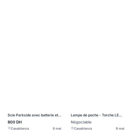
Scie Parkside avec batterie et chargeur
Lampe de poche - Torche LED Ultra Puissant - Flash
800
DH
Négociable
Casablanca
8 mai
Casablanca
8 mai