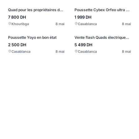
Quad pour les propriétaires de jardins et de cours
Poussette Cybex Orfeo ultra compacte
7 800
DH
1 999
DH
Khouribga
8 mai
Casablanca
8 mai
Poussette Yoyo en bon état
Vente flash Quads électriques Essence Haut gamme
2 500
DH
5 499
DH
Casablanca
8 mai
Casablanca
8 mai