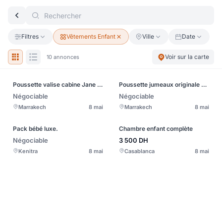
Filtres
Vêtements Enfant
Ville
Date
Voir sur la carte
10 annonces
Poussette valise cabine Jane Roket comme neuf
Poussette jumeaux originale comme neuf
Négociable
Négociable
Marrakech
8 mai
Marrakech
8 mai
Pack bébé luxe.
Chambre enfant complète
Négociable
3 500
DH
Kenitra
8 mai
Casablanca
8 mai