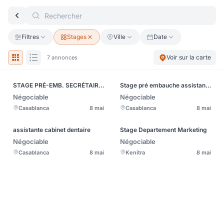
Filtres
Stages
Ville
Date
Voir sur la carte
7 annonces
STAGE PRÉ-EMB. SECRÉTAIRE / MARKETING DIGITAL
Stage pré embauche assistante commerciale
Négociable
Négociable
Casablanca
8 mai
Casablanca
8 mai
assistante cabinet dentaire
Stage Departement Marketing
Négociable
Négociable
Casablanca
8 mai
Kenitra
8 mai