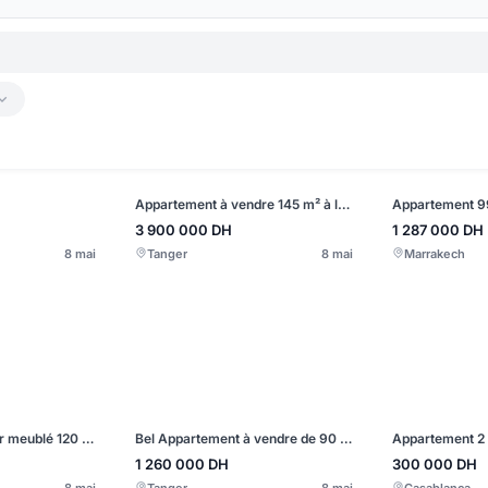
Appartement à vendre 145 m² à la marina casablanca
3 900 000
DH
1 287 000
DH
8 mai
Tanger
8 mai
Marrakech
Appartement à louer meublé 120 m² à Californie
Bel Appartement à vendre de 90 m² à Tanja Balia
1 260 000
DH
300 000
DH