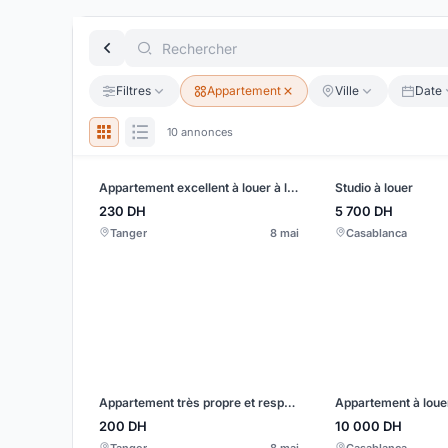
Filtres
Appartement
Ville
Date
10 annonces
Appartement excellent à louer à la journée pour les familles, Wifi Netflix
Studio à louer
230
DH
5 700
DH
Tanger
8 mai
Casablanca
Appartement très propre et respectable
200
DH
10 000
DH