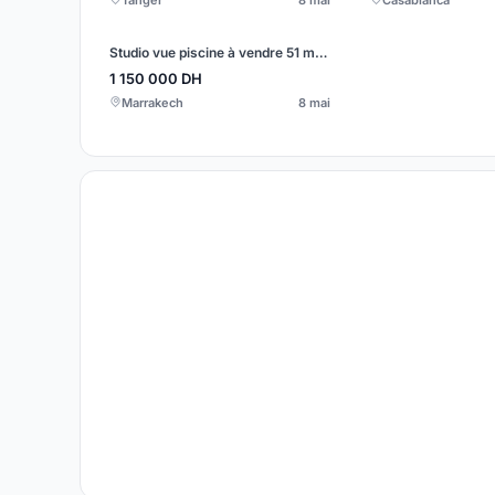
Tanger
8 mai
Casablanca
Studio vue piscine à vendre 51 m² à Marrakech
1 150 000
DH
Marrakech
8 mai