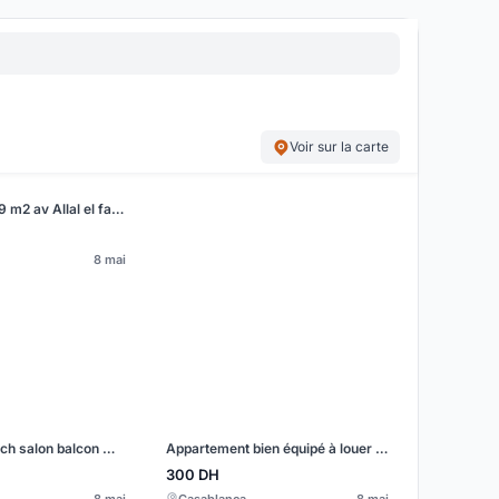
Voir sur la carte
Appartement 99 m2 av Allal el fassi
8 mai
Appartement 2 ch salon balcon Martil 45m² 4ème étage
Appartement bien équipé à louer à Martil.
300
DH